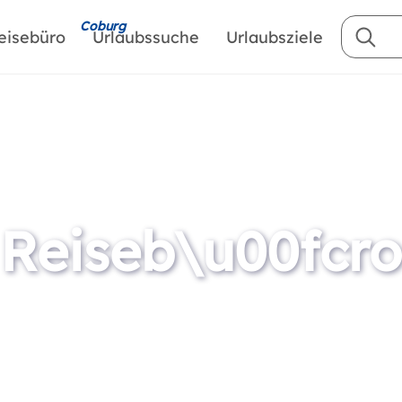
Coburg
eisebüro
Urlaubssuche
Urlaubsziele
 Reiseb\u00fcro