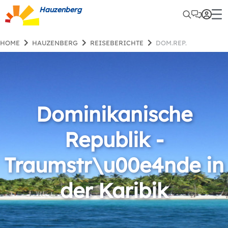
Hauzenberg
HOME
HAUZENBERG
REISEBERICHTE
DOM.REP.
Dominikanische
Republik -
Traumstr\u00e4nde in
der Karibik