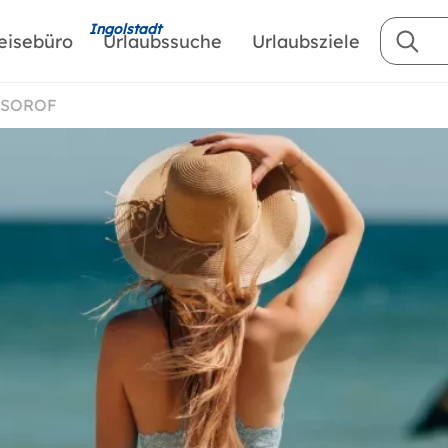
Ingolstadt
eisebüro
Urlaubssuche
Urlaubsziele
E.SOROF