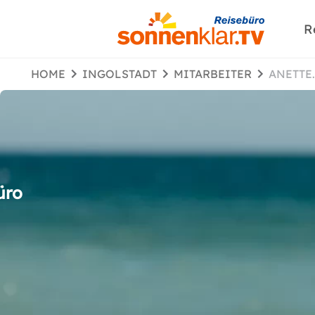
R
HOME
INGOLSTADT
MITARBEITER
ANETT
üro