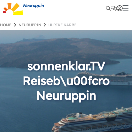
Neuruppin
HOME
NEURUPPIN
ULRIKE.KARBE
sonnenklar.TV
Reiseb\u00fcro
Neuruppin