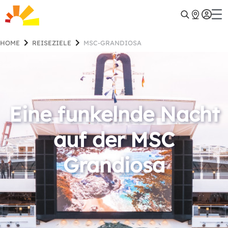
HOME
REISEZIELE
MSC-GRANDIOSA
Eine funkelnde Nacht
auf der MSC
Grandiosa