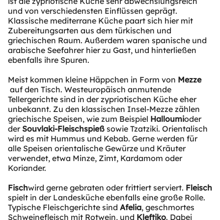
ist die zypriotische Küche sehr abwechslungsreich
und von verschiedensten Einflüssen geprägt.
Klassische mediterrane Küche paart sich hier mit
Zubereitungsarten aus dem türkischen und
griechischen Raum. Außerdem waren spanische und
arabische Seefahrer hier zu Gast, und hinterließen
ebenfalls ihre Spuren.
Meist kommen kleine Häppchen in Form von
Mezze
auf den Tisch. Westeuropäisch anmutende
Tellergerichte sind in der zypriotischen Küche eher
unbekannt. Zu den klassischen Insel-Mezze zählen
griechische Speisen, wie zum Beispiel
Halloumi
oder
der
Souvlaki-Fleischspieß
sowie Tzatziki. Orientalisch
wird es mit Hummus und Kebab. Gerne werden für
alle Speisen orientalische Gewürze und Kräuter
verwendet, etwa Minze, Zimt, Kardamom oder
Koriander.
Fisch
wird gerne gebraten oder frittiert serviert.
Fleisch
spielt in der Landesküche ebenfalls eine große Rolle.
Typische Fleischgerichte sind
Afelia
, geschmortes
Schweinefleisch mit Rotwein, und
Kleftiko
. Dabei