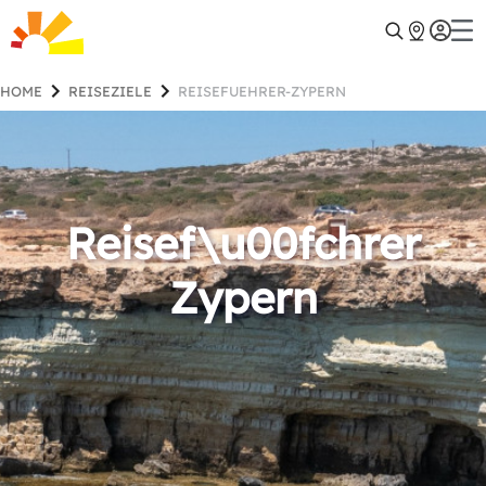
HOME
REISEZIELE
REISEFUEHRER-ZYPERN
Reisef\u00fchrer
Zypern