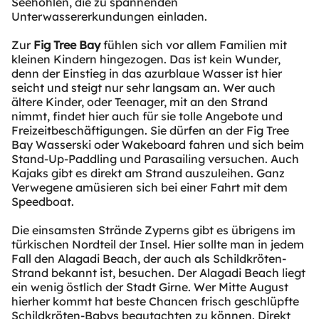
Seehöhlen, die zu spannenden
Unterwassererkundungen einladen.
Zur
Fig Tree Bay
fühlen sich vor allem Familien mit
kleinen Kindern hingezogen. Das ist kein Wunder,
denn der Einstieg in das azurblaue Wasser ist hier
seicht und steigt nur sehr langsam an. Wer auch
ältere Kinder, oder Teenager, mit an den Strand
nimmt, findet hier auch für sie tolle Angebote und
Freizeitbeschäftigungen. Sie dürfen an der Fig Tree
Bay Wasserski oder Wakeboard fahren und sich beim
Stand-Up-Paddling und Parasailing versuchen. Auch
Kajaks gibt es direkt am Strand auszuleihen. Ganz
Verwegene amüsieren sich bei einer Fahrt mit dem
Speedboat.
Die einsamsten Strände Zyperns gibt es übrigens im
türkischen Nordteil der Insel. Hier sollte man in jedem
Fall den Alagadi Beach, der auch als Schildkröten-
Strand bekannt ist, besuchen. Der Alagadi Beach liegt
ein wenig östlich der Stadt Girne. Wer Mitte August
hierher kommt hat beste Chancen frisch geschlüpfte
Schildkröten-Babys begutachten zu können. Direkt