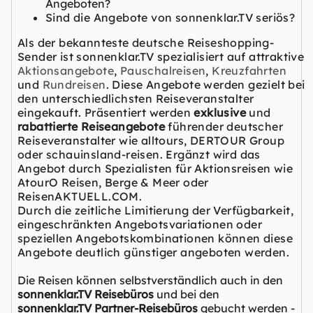
Angeboten?
Sind die Angebote von sonnenklar.TV seriös?
Als der bekannteste deutsche Reiseshopping-
Sender ist sonnenklar.TV spezialisiert auf attraktive
Aktionsangebote
,
Pauschalreisen
,
Kreuzfahrten
und
Rundreisen
. Diese Angebote werden gezielt bei
den unterschiedlichsten Reiseveranstalter
eingekauft. Präsentiert werden
exklusive
und
rabattierte Reiseangebote
führender deutscher
Reiseveranstalter wie alltours, DERTOUR Group
oder schauinsland-reisen. Ergänzt wird das
Angebot durch Spezialisten für Aktionsreisen wie
AtourO Reisen, Berge & Meer oder
ReisenAKTUELL.COM.
Durch die zeitliche Limitierung der Verfügbarkeit,
eingeschränkten Angebotsvariationen oder
speziellen Angebotskombinationen können diese
Angebote deutlich günstiger angeboten werden.
Die Reisen können selbstverständlich auch in den
sonnenklar.TV Reisebüros
und bei den
sonnenklar.TV Partner-Reisebüros
gebucht werden -