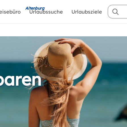
Altenburg
eisebüro
Urlaubssuche
Urlaubsziele
baren