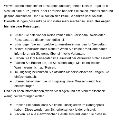
Wir wünschen Ihnen immer entspannte und sorgenfreie Reisen - egal ob es
sich um eine Kurz-, Mittel- oder Fernreise handelt. Sie sollen immer sicher und
gesund ankommen. Und Sie sollten sich keine Gedanken über Abläufe,
Dienstleistungen, Visaanträge und vieles mehr machen müssen.
Deswegen
hier ein paar Reisetipps:
Prüfen Sie bitte vor der Reise immer Ihren Personalausweis oder
Reisepass, ob dieser noch gültig ist.
Erkundigen Sie sich, welche Einreisebestimmungen für Sie gelten.
Ist Ihre Kreditkarte noch aktuell? Wenn Sie keine Kreditkarte haben,
informieren wir Sie gerne über sinnvolle Varianten.
Haben Sie Ihre Reisedaten im Heimatort bei Vertrauten hinterlassen?
Packen Sie Bücher ein, die Sie schon lange Mal lesen wollten.
Wann, wenn nicht auf Reisen.
Im Flugzeug bekommen Sie oft auch Kinderspielsachen - fragen Sie
einfach danach.
Ebenso bekommen Sie im Flugzeug immer Wasser - auch hier
einfach fragen.
Und hier noch Informationen, wenn Sie fliegen und am Sicherheitscheck
wenig Zeit verbringen wollen:
Denken Sie daran, dass Sie keine Flüssigkeiten im Handgepäck
haben. Diese werden am Sicherheitscheck leider entsorgt.
Packen Sie alle elektronischen Geräte aus und legen Sie diese in