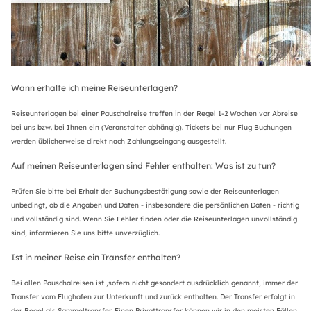
Wann erhalte ich meine Reiseunterlagen?
Reiseunterlagen bei einer Pauschalreise treffen in der Regel 1-2 Wochen vor Abreise
bei uns bzw. bei Ihnen ein (Veranstalter abhängig). Tickets bei nur Flug Buchungen
werden üblicherweise direkt nach Zahlungseingang ausgestellt.
Auf meinen Reiseunterlagen sind Fehler enthalten: Was ist zu tun?
Prüfen Sie bitte bei Erhalt der Buchungsbestätigung sowie der Reiseunterlagen
unbedingt, ob die Angaben und Daten - insbesondere die persönlichen Daten - richtig
und vollständig sind. Wenn Sie Fehler finden oder die Reiseunterlagen unvollständig
sind, informieren Sie uns bitte unverzüglich.
Ist in meiner Reise ein Transfer enthalten?
Bei allen Pauschalreisen ist ,sofern nicht gesondert ausdrücklich genannt, immer der
Transfer vom Flughafen zur Unterkunft und zurück enthalten. Der Transfer erfolgt in
der Regel als Sammeltransfer. Einen Privattransfer können wir in den meisten Fällen