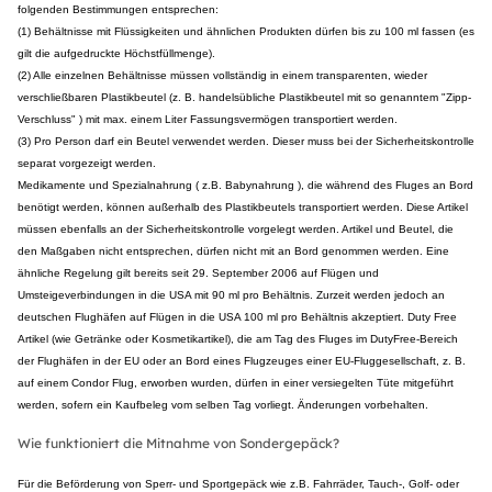
folgenden Bestimmungen entsprechen:
(1) Behältnisse mit Flüssigkeiten und ähnlichen Produkten dürfen bis zu 100 ml fassen (es
gilt die aufgedruckte Höchstfüllmenge).
(2) Alle einzelnen Behältnisse müssen vollständig in einem transparenten, wieder
verschließbaren Plastikbeutel (z. B. handelsübliche Plastikbeutel mit so genanntem "Zipp-
Verschluss" ) mit max. einem Liter Fassungsvermögen transportiert werden.
(3) Pro Person darf ein Beutel verwendet werden. Dieser muss bei der Sicherheitskontrolle
separat vorgezeigt werden.
Medikamente und Spezialnahrung ( z.B. Babynahrung ), die während des Fluges an Bord
benötigt werden, können außerhalb des Plastikbeutels transportiert werden. Diese Artikel
müssen ebenfalls an der Sicherheitskontrolle vorgelegt werden. Artikel und Beutel, die
den Maßgaben nicht entsprechen, dürfen nicht mit an Bord genommen werden. Eine
ähnliche Regelung gilt bereits seit 29. September 2006 auf Flügen und
Umsteigeverbindungen in die USA mit 90 ml pro Behältnis. Zurzeit werden jedoch an
deutschen Flughäfen auf Flügen in die USA 100 ml pro Behältnis akzeptiert. Duty Free
Artikel (wie Getränke oder Kosmetikartikel), die am Tag des Fluges im DutyFree-Bereich
der Flughäfen in der EU oder an Bord eines Flugzeuges einer EU-Fluggesellschaft, z. B.
auf einem Condor Flug, erworben wurden, dürfen in einer versiegelten Tüte mitgeführt
werden, sofern ein Kaufbeleg vom selben Tag vorliegt. Änderungen vorbehalten.
Wie funktioniert die Mitnahme von Sondergepäck?
Für die Beförderung von Sperr- und Sportgepäck wie z.B. Fahrräder, Tauch-, Golf- oder