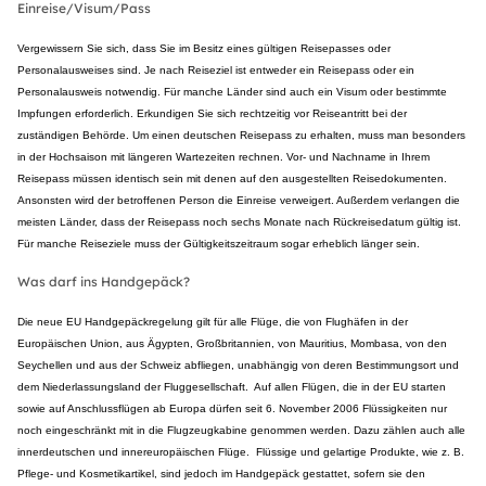
Einreise/Visum/Pass
Vergewissern Sie sich, dass Sie im Besitz eines gültigen Reisepasses oder
Personalausweises sind. Je nach Reiseziel ist entweder ein Reisepass oder ein
Personalausweis notwendig. Für manche Länder sind auch ein Visum oder bestimmte
Impfungen erforderlich. Erkundigen Sie sich rechtzeitig vor Reiseantritt bei der
zuständigen Behörde. Um einen deutschen Reisepass zu erhalten, muss man besonders
in der Hochsaison mit längeren Wartezeiten rechnen. Vor- und Nachname in Ihrem
Reisepass müssen identisch sein mit denen auf den ausgestellten Reisedokumenten.
Ansonsten wird der betroffenen Person die Einreise verweigert. Außerdem verlangen die
meisten Länder, dass der Reisepass noch sechs Monate nach Rückreisedatum gültig ist.
Für manche Reiseziele muss der Gültigkeitszeitraum sogar erheblich länger sein.
Was darf ins Handgepäck?
Die neue EU Handgepäckregelung gilt für alle Flüge, die von Flughäfen in der
Europäischen Union, aus Ägypten, Großbritannien, von Mauritius, Mombasa, von den
Seychellen und aus der Schweiz abfliegen, unabhängig von deren Bestimmungsort und
dem Niederlassungsland der Fluggesellschaft. Auf allen Flügen, die in der EU starten
sowie auf Anschlussflügen ab Europa dürfen seit 6. November 2006 Flüssigkeiten nur
noch eingeschränkt mit in die Flugzeugkabine genommen werden. Dazu zählen auch alle
innerdeutschen und innereuropäischen Flüge. Flüssige und gelartige Produkte, wie z. B.
Pflege- und Kosmetikartikel, sind jedoch im Handgepäck gestattet, sofern sie den