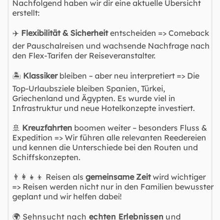
Nachfolgend haben wir dir eine aktuelle Übersicht
erstellt:
✈️
Flexibilität & Sicherheit
entscheiden => Comeback
der Pauschalreisen und wachsende Nachfrage nach
den Flex-Tarifen der Reiseveranstalter.
🏝️
Klassiker
bleiben – aber neu interpretiert => Die
Top-Urlaubsziele bleiben Spanien, Türkei,
Griechenland und Ägypten. Es wurde viel in
Infrastruktur und neue Hotelkonzepte investiert.
🚢
Kreuzfahrten
boomen weiter – besonders Fluss &
Expedition => Wir führen alle relevanten Reedereien
und kennen die Unterschiede bei den Routen und
Schiffskonzepten.
👨‍👩‍👧‍👦 Reisen als
gemeinsame Zeit
wird wichtiger
=> Reisen werden nicht nur in den Familien bewusster
geplant und wir helfen dabei!
🌍 Sehnsucht nach
echten Erlebnissen
und