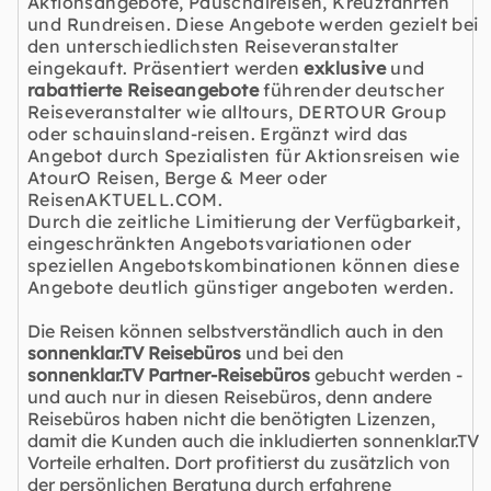
Aktionsangebote
,
Pauschalreisen
,
Kreuzfahrten
und
Rundreisen
. Diese Angebote werden gezielt bei
den unterschiedlichsten Reiseveranstalter
eingekauft. Präsentiert werden
exklusive
und
rabattierte Reiseangebote
führender deutscher
Reiseveranstalter wie alltours, DERTOUR Group
oder schauinsland-reisen. Ergänzt wird das
Angebot durch Spezialisten für Aktionsreisen wie
AtourO Reisen, Berge & Meer oder
ReisenAKTUELL.COM.
Durch die zeitliche Limitierung der Verfügbarkeit,
eingeschränkten Angebotsvariationen oder
speziellen Angebotskombinationen können diese
Angebote deutlich günstiger angeboten werden.
Die Reisen können selbstverständlich auch in den
sonnenklar.TV Reisebüros
und bei den
sonnenklar.TV Partner-Reisebüros
gebucht werden -
und auch nur in diesen Reisebüros, denn andere
Reisebüros haben nicht die benötigten Lizenzen,
damit die Kunden auch die inkludierten sonnenklar.TV
Vorteile erhalten. Dort profitierst du zusätzlich von
der persönlichen Beratung durch erfahrene