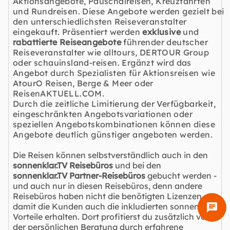
Aktionsangebote
,
Pauschalreisen
,
Kreuzfahrten
und
Rundreisen
. Diese Angebote werden gezielt bei
den unterschiedlichsten Reiseveranstalter
eingekauft. Präsentiert werden
exklusive
und
rabattierte Reiseangebote
führender deutscher
Reiseveranstalter wie alltours, DERTOUR Group
oder schauinsland-reisen. Ergänzt wird das
Angebot durch Spezialisten für Aktionsreisen wie
AtourO Reisen, Berge & Meer oder
ReisenAKTUELL.COM.
Durch die zeitliche Limitierung der Verfügbarkeit,
eingeschränkten Angebotsvariationen oder
speziellen Angebotskombinationen können diese
Angebote deutlich günstiger angeboten werden.
Die Reisen können selbstverständlich auch in den
sonnenklar.TV Reisebüros
und bei den
sonnenklar.TV Partner-Reisebüros
gebucht werden -
und auch nur in diesen Reisebüros, denn andere
Reisebüros haben nicht die benötigten Lizenzen,
damit die Kunden auch die inkludierten sonnenklar.TV
chat
Vorteile erhalten. Dort profitierst du zusätzlich von
der persönlichen Beratung durch erfahrene