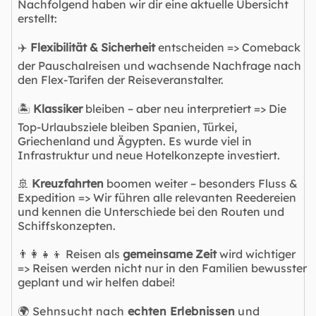
Nachfolgend haben wir dir eine aktuelle Übersicht
erstellt:
✈️
Flexibilität & Sicherheit
entscheiden => Comeback
der Pauschalreisen und wachsende Nachfrage nach
den Flex-Tarifen der Reiseveranstalter.
🏝️
Klassiker
bleiben – aber neu interpretiert => Die
Top-Urlaubsziele bleiben Spanien, Türkei,
Griechenland und Ägypten. Es wurde viel in
Infrastruktur und neue Hotelkonzepte investiert.
🚢
Kreuzfahrten
boomen weiter – besonders Fluss &
Expedition => Wir führen alle relevanten Reedereien
und kennen die Unterschiede bei den Routen und
Schiffskonzepten.
👨‍👩‍👧‍👦 Reisen als
gemeinsame Zeit
wird wichtiger
=> Reisen werden nicht nur in den Familien bewusster
geplant und wir helfen dabei!
🌍 Sehnsucht nach
echten Erlebnissen
und