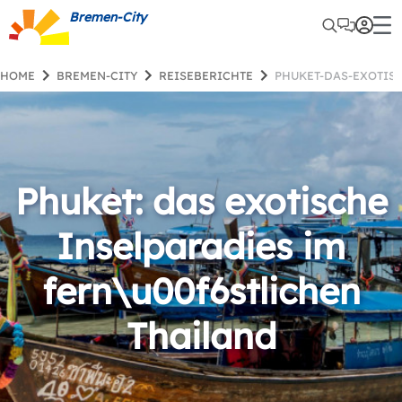
Bremen-City
HOME
BREMEN-CITY
REISEBERICHTE
PHUKET-DAS-EXOTI
Phuket: das exotische
Inselparadies im
fern\u00f6stlichen
Thailand