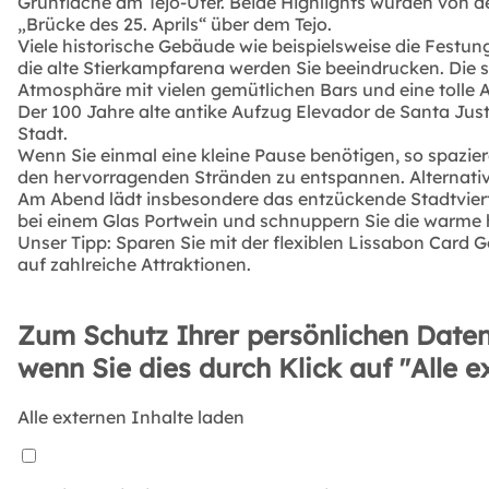
Grünfläche am Tejo-Ufer. Beide Highlights wurden von
„Brücke des 25. Aprils“ über dem Tejo.
Viele historische Gebäude wie beispielsweise die Festun
die alte Stierkampfarena werden Sie beeindrucken. Die 
Atmosphäre mit vielen gemütlichen Bars und eine tolle A
Der 100 Jahre alte antike Aufzug Elevador de Santa Just
Stadt.
Wenn Sie einmal eine kleine Pause benötigen, so spazie
den hervorragenden Stränden zu entspannen. Alternativ
Am Abend lädt insbesondere das entzückende Stadtviertel
bei einem Glas Portwein und schnuppern Sie die warme 
Unser Tipp: Sparen Sie mit der flexiblen Lissabon Card G
auf zahlreiche Attraktionen.
Zum Schutz Ihrer persönlichen Daten
wenn Sie dies durch Klick auf "Alle e
Alle externen Inhalte laden