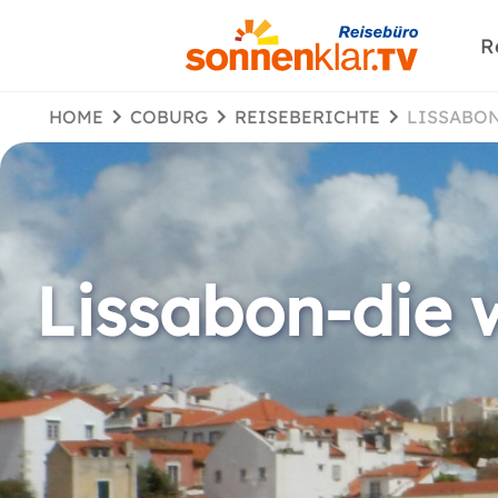
R
HOME
COBURG
REISEBERICHTE
LISSABO
Lissabon-die 