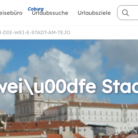
Coburg
eisebüro
Urlaubssuche
Urlaubsziele
N-DIE-WEI-E-STADT-AM-TEJO
wei\u00dfe Sta