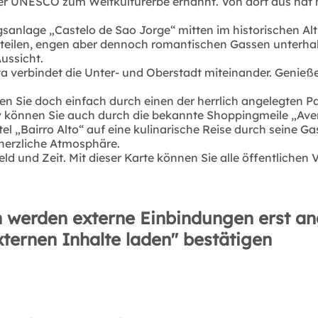
 der UNESCO zum Weltkulturerbe ernannt. Von dort aus ha
gsanlage „Castelo de Sao Jorge“ mitten im historischen Alt
steilen, engen aber dennoch romantischen Gassen unterhal
ussicht.
a verbindet die Unter- und Oberstadt miteinander. Genieße
ren Sie doch einfach durch einen der herrlich angelegten
 können Sie auch durch die bekannte Shoppingmeile „Aven
 „Bairro Alto“ auf eine kulinarische Reise durch seine Gas
herzliche Atmosphäre.
eld und Zeit. Mit dieser Karte können Sie alle öffentliche
 werden externe Einbindungen erst an
xternen Inhalte laden" bestätigen