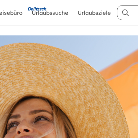
Delitzsch
eisebüro
Urlaubssuche
Urlaubsziele