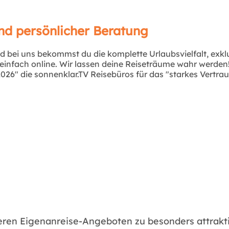
nd persönlicher Beratung
d bei uns bekommst du die komplette Urlaubsvielfalt, exk
infach online. Wir lassen deine Reiseträume wahr werden! Ü
26" die sonnenklar.TV Reisebüros für das "starkes Vertra
seren Eigenanreise-Angeboten zu besonders attrakti