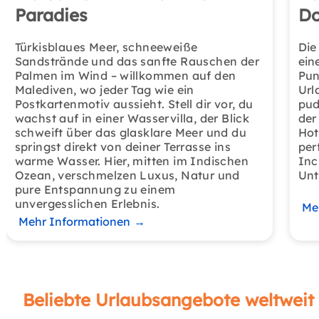
Paradies
Do
Türkisblaues Meer, schneeweiße
Die
Sandstrände und das sanfte Rauschen der
ein
Palmen im Wind – willkommen auf den
Pun
Malediven, wo jeder Tag wie ein
Url
Postkartenmotiv aussieht. Stell dir vor, du
pud
wachst auf in einer Wasservilla, der Blick
der
schweift über das glasklare Meer und du
Hot
springst direkt von deiner Terrasse ins
per
warme Wasser. Hier, mitten im Indischen
Inc
Ozean, verschmelzen Luxus, Natur und
Unt
pure Entspannung zu einem
unvergesslichen Erlebnis.
Me
Mehr Informationen
→
Beliebte Urlaubsangebote weltweit 