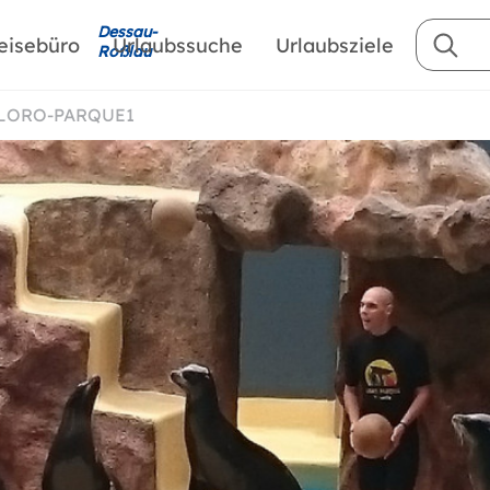
Dessau-
eisebüro
Urlaubssuche
Urlaubsziele
Roßlau
LORO-PARQUE1