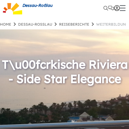
Dessau-Roßlau
HOME
DESSAU-ROSSLAU
REISEBERICHTE
WEITERBILDUNG
T\u00fcrkische Riviera
- Side Star Elegance