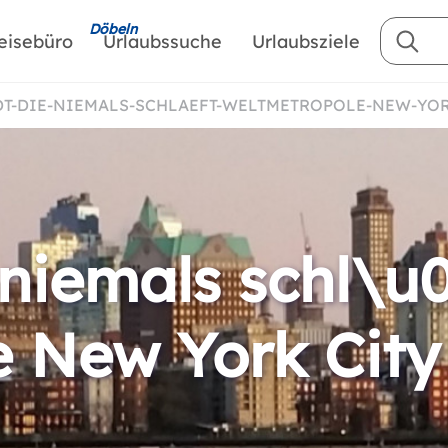
Döbeln
eisebüro
Urlaubssuche
Urlaubsziele
ADT-DIE-NIEMALS-SCHLAEFT-WELTMETROPOLE-NEW-YO
 niemals schl\u
 New York City