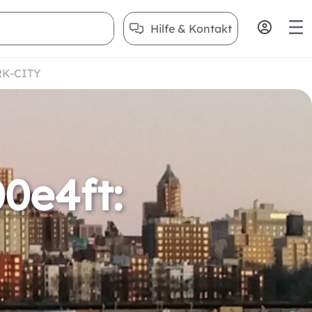
Hilfe & Kontakt
RK-CITY
00e4ft: