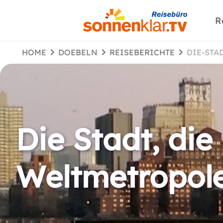
R
HOME
DOEBELN
REISEBERICHTE
DIE-ST
Die Stadt, die
Weltmetropole