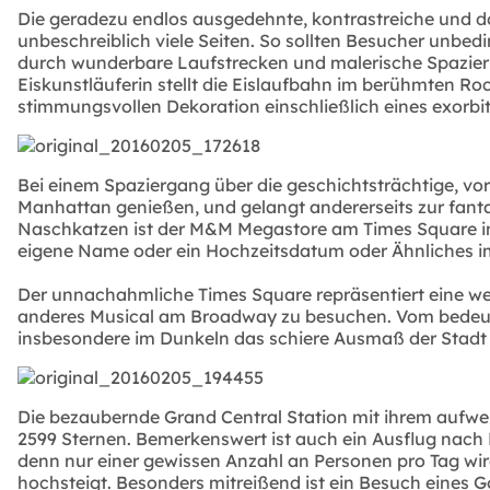
Die geradezu endlos ausgedehnte, kontrastreiche und d
unbeschreiblich viele Seiten. So sollten Besucher unbe
durch wunderbare Laufstrecken und malerische Spazier
Eiskunstläuferin stellt die Eislaufbahn im berühmten R
stimmungsvollen Dekoration einschließlich eines exorb
Bei einem Spaziergang über die geschichtsträchtige, v
Manhattan genießen, und gelangt andererseits zur fant
Naschkatzen ist der M&M Megastore am Times Square in 
eigene Name oder ein Hochzeitsdatum oder Ähnliches im
Der unnachahmliche Times Square repräsentiert eine wei
anderes Musical am Broadway zu besuchen. Vom bedeute
insbesondere im Dunkeln das schiere Ausmaß der Stadt d
Die bezaubernde Grand Central Station mit ihrem aufwe
2599 Sternen. Bemerkenswert ist auch ein Ausflug nach El
denn nur einer gewissen Anzahl an Personen pro Tag wi
hochsteigt. Besonders mitreißend ist ein Besuch eines 