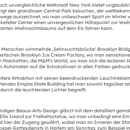
och unvergleichliche Weltstadt New York bietet unglaubl
dingt den grandiosen Central Park besuchen, der weltbeka
wege auszeichnet, wo man unbeschwert Sport im Winter w
ockefeller Center einen unvergesslichen Höhepunkt zur We
itanten Weihnachtsbaums auf dem Eis fahren kann.
or Menschen wimmelnde ‚Sehnsuchtsbrücke‘ Brooklyn Bridge
astischen Brooklyn Ice Cream Factory, wo man sensationel
Manhattan, die M&M's World, wo man sich die leckeren Na
 Automaten auf die Schokolinsen in allen Farben gedruckt
tere Attraktion mit seinen beeindruckenden Leuchtreklame
nden Empire State Building hat man sowohl tagsüber als
urch die leuchtenden Lichter begreift.
ndigen Beaux-Arts-Design glänzt mit dem detailliert gema
lis Island zur Freiheitsstatue, wo man unbedingt eine Eint
rd hier der Zugang gewährt, wobei man im Inneren der Sta
Gospel-Gottesdiensts in Harlem am Sonntag, zum Beispiel i