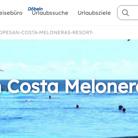
Döbeln
eisebüro
Urlaubssuche
Urlaubsziele
LOPESAN-COSTA-MELONERAS-RESORT-
 Costa Meloner