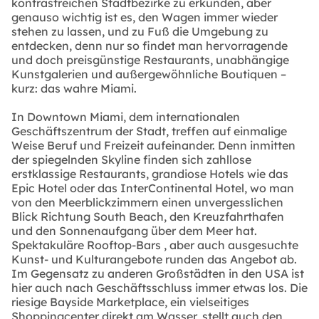
kontrastreichen Stadtbezirke zu erkunden, aber
genauso wichtig ist es, den Wagen immer wieder
stehen zu lassen, und zu Fuß die Umgebung zu
entdecken, denn nur so findet man hervorragende
und doch preisgünstige Restaurants, unabhängige
Kunstgalerien und außergewöhnliche Boutiquen –
kurz: das wahre Miami.
In Downtown Miami, dem internationalen
Geschäftszentrum der Stadt, treffen auf einmalige
Weise Beruf und Freizeit aufeinander. Denn inmitten
der spiegelnden Skyline finden sich zahllose
erstklassige Restaurants, grandiose Hotels wie das
Epic Hotel oder das InterContinental Hotel, wo man
von den Meerblickzimmern einen unvergesslichen
Blick Richtung South Beach, den Kreuzfahrthafen
und den Sonnenaufgang über dem Meer hat.
Spektakuläre Rooftop-Bars , aber auch ausgesuchte
Kunst- und Kulturangebote runden das Angebot ab.
Im Gegensatz zu anderen Großstädten in den USA ist
hier auch nach Geschäftsschluss immer etwas los. Die
riesige Bayside Marketplace, ein vielseitiges
Shoppingcenter direkt am Wasser, stellt auch den