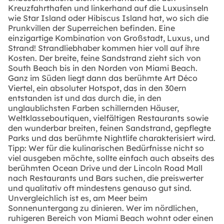
Kreuzfahrthafen und linkerhand auf die Luxusinseln
wie Star Island oder Hibiscus Island hat, wo sich die
Prunkvillen der Superreichen befinden. Eine
einzigartige Kombination von Großstadt, Luxus, und
Strand! Strandliebhaber kommen hier voll auf ihre
Kosten. Der breite, feine Sandstrand zieht sich von
South Beach bis in den Norden von Miami Beach.
Ganz im Süden liegt dann das berühmte Art Déco
Viertel, ein absoluter Hotspot, das in den 30ern
entstanden ist und das durch die, in den
unglaublichsten Farben schillernden Häuser,
Weltklasseboutiquen, vielfältigen Restaurants sowie
den wunderbar breiten, feinen Sandstrand, gepflegte
Parks und das berühmte Nightlife charakterisiert wird.
Tipp: Wer für die kulinarischen Bedürfnisse nicht so
viel ausgeben möchte, sollte einfach auch abseits des
berühmten Ocean Drive und der Lincoln Road Mall
nach Restaurants und Bars suchen, die preiswerter
und qualitativ oft mindestens genauso gut sind.
Unvergleichlich ist es, am Meer beim
Sonnenuntergang zu dinieren. Wer im nördlichen,
ruhigeren Bereich von Miami Beach wohnt oder einen