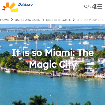
Duisburg
HOME
DUISBURG-SUED
REISEBERICHTE
IT-S-SO-MIAMI-T
It is so Miami: The
Magic City