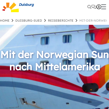
Duisburg
HOME
DUISBURG-SUED
REISEBERICHTE
MIT-DER-NORWE
Mit der Norwegian Sun
nach Mittelamerika