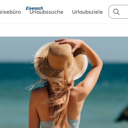
Eisenach
eisebüro
Urlaubssuche
Urlaubsziele