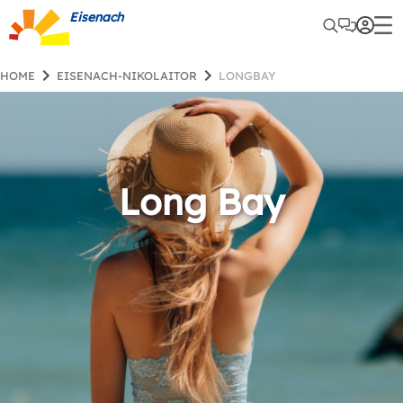
Eisenach
HOME
EISENACH-NIKOLAITOR
LONGBAY
Long Bay