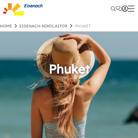
Eisenach
HOME
EISENACH-NIKOLAITOR
PHUKET
Phuket