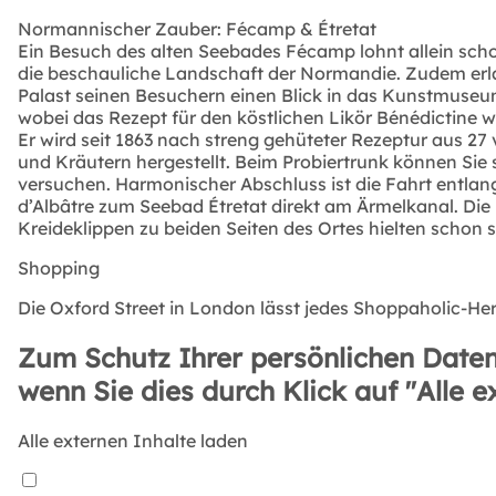
Normannischer Zauber: Fécamp & Étretat
Ein Besuch des alten Seebades Fécamp lohnt allein sch
die beschauliche Landschaft der Normandie. Zudem erla
Palast seinen Besuchern einen Blick in das Kunstmuseum
wobei das Rezept für den köstlichen Likör Bénédictine w
Er wird seit 1863 nach streng gehüteter Rezeptur aus 2
und Kräutern hergestellt. Beim Probiertrunk können Sie
versuchen. Harmonischer Abschluss ist die Fahrt entlan
d’Albâtre zum Seebad Étretat direkt am Ärmelkanal. Die
Kreideklippen zu beiden Seiten des Ortes hielten schon
Shopping
Die Oxford Street in London lässt jedes Shoppaholic-He
Zum Schutz Ihrer persönlichen Daten
wenn Sie dies durch Klick auf "Alle e
Alle externen Inhalte laden