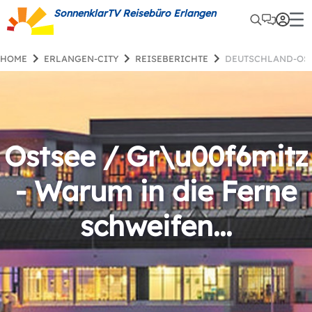
SonnenklarTV Reisebüro Erlangen
HOME
ERLANGEN-CITY
REISEBERICHTE
DEUTSCHLAND-OS
Ostsee / Gr\u00f6mitz
- Warum in die Ferne
schweifen...