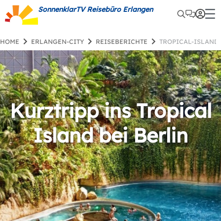
SonnenklarTV Reisebüro Erlangen
HOME
ERLANGEN-CITY
REISEBERICHTE
TROPICAL-ISLAN
Kurztripp ins Tropical
Island bei Berlin