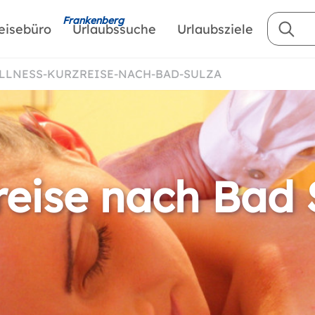
Frankenberg
eisebüro
Urlaubssuche
Urlaubsziele
ELLNESS-KURZREISE-NACH-BAD-SULZA
reise nach Bad 