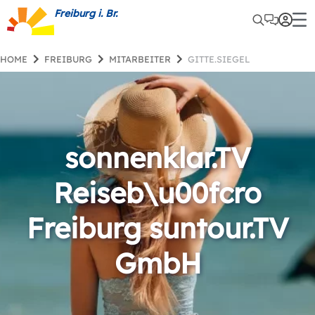
Freiburg i. Br.
HOME
FREIBURG
MITARBEITER
GITTE.SIEGEL
sonnenklar.TV
Reiseb\u00fcro
Freiburg suntour.TV
GmbH