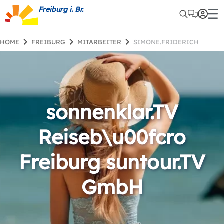
Freiburg i. Br.
HOME
FREIBURG
MITARBEITER
SIMONE.FRIDERICH
sonnenklar.TV
Reiseb\u00fcro
Freiburg suntour.TV
GmbH