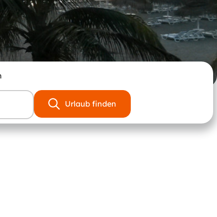
n
Urlaub finden