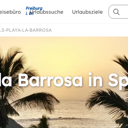
Freiburg
eisebüro
Urlaubssuche
Urlaubsziele
i. Br.
ELS-PLAYA-LA-BARROSA
la Barrosa in S