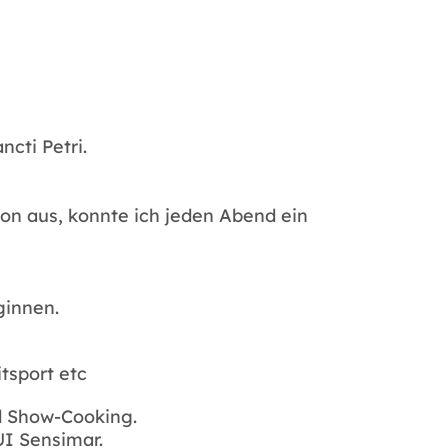
cti Petri.
kon aus, konnte ich jeden Abend ein
ginnen.
tsport etc
nd Show-Cooking.
UI Sensimar.