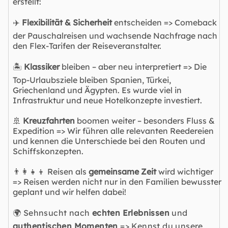
erstellt:
✈️
Flexibilität & Sicherheit
entscheiden => Comeback
der Pauschalreisen und wachsende Nachfrage nach
den Flex-Tarifen der Reiseveranstalter.
🏝️
Klassiker
bleiben – aber neu interpretiert => Die
Top-Urlaubsziele bleiben Spanien, Türkei,
Griechenland und Ägypten. Es wurde viel in
Infrastruktur und neue Hotelkonzepte investiert.
🚢
Kreuzfahrten
boomen weiter – besonders Fluss &
Expedition => Wir führen alle relevanten Reedereien
und kennen die Unterschiede bei den Routen und
Schiffskonzepten.
👨‍👩‍👧‍👦 Reisen als
gemeinsame Zeit
wird wichtiger
=> Reisen werden nicht nur in den Familien bewusster
geplant und wir helfen dabei!
🌍 Sehnsucht nach
echten Erlebnissen
und
authentischen Momenten
=> Kennst du unsere