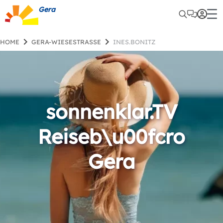
Gera
HOME
GERA-WIESESTRASSE
INES.BONITZ
sonnenklar.TV
Reiseb\u00fcro
Gera