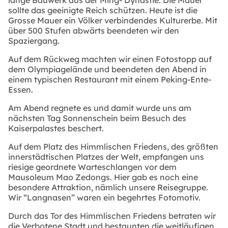
lange Bauwerk aus der Ming- Dynastie. Die Mauer
sollte das geeinigte Reich schützen. Heute ist die
Grosse Mauer ein Völker verbindendes Kulturerbe. Mit
über 500 Stufen abwärts beendeten wir den
Spaziergang.
Auf dem Rückweg machten wir einen Fotostopp auf
dem Olympiagelände und beendeten den Abend in
einem typischen Restaurant mit einem Peking-Ente-
Essen.
Am Abend regnete es und damit wurde uns am
nächsten Tag Sonnenschein beim Besuch des
Kaiserpalastes beschert.
Auf dem Platz des Himmlischen Friedens, des größten
innerstädtischen Platzes der Welt, empfangen uns
riesige geordnete Warteschlangen vor dem
Mausoleum Mao Zedongs. Hier gab es noch eine
besondere Attraktion, nämlich unsere Reisegruppe.
Wir “Langnasen” waren ein begehrtes Fotomotiv.
Durch das Tor des Himmlischen Friedens betraten wir
die Verbotene Stadt und bestaunten die weitläufigen