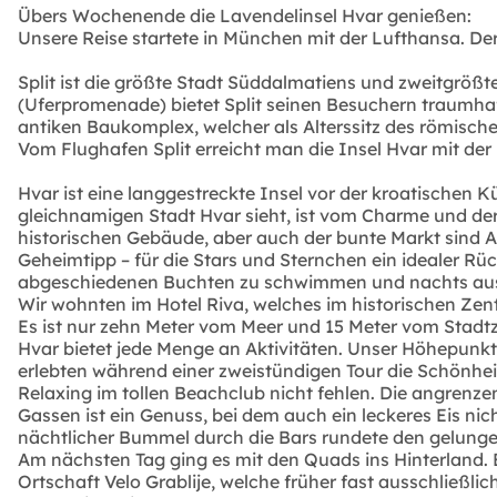
Übers Wochenende die Lavendelinsel Hvar genießen:
Unsere Reise startete in München mit der Lufthansa. Der 
Split ist die größte Stadt Süddalmatiens und zweitgr
(Uferpromenade) bietet Split seinen Besuchern traumhaf
antiken Baukomplex, welcher als Alterssitz des römisch
Vom Flughafen Split erreicht man die Insel Hvar mit der
Hvar ist eine langgestreckte Insel vor der kroatischen 
gleichnamigen Stadt Hvar sieht, ist vom Charme und der
historischen Gebäude, aber auch der bunte Markt sind A
Geheimtipp – für die Stars und Sternchen ein idealer Rü
abgeschiedenen Buchten zu schwimmen und nachts ausge
Wir wohnten im Hotel Riva, welches im historischen Zent
Es ist nur zehn Meter vom Meer und 15 Meter vom Stadtz
Hvar bietet jede Menge an Aktivitäten. Unser Höhepunkt
erlebten während einer zweistündigen Tour die Schönheit
Relaxing im tollen Beachclub nicht fehlen. Die angrenz
Gassen ist ein Genuss, bei dem auch ein leckeres Eis ni
nächtlicher Bummel durch die Bars rundete den gelunge
Am nächsten Tag ging es mit den Quads ins Hinterland. B
Ortschaft Velo Grablije, welche früher fast ausschließl