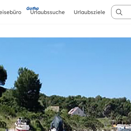
Gotha
eisebüro
Urlaubssuche
Urlaubsziele