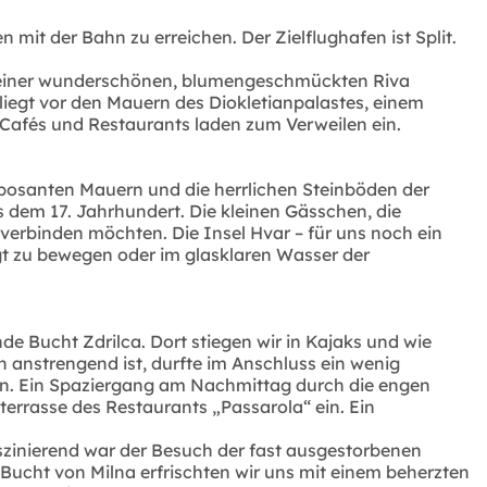
mit der Bahn zu erreichen. Der Zielflughafen ist Split.
nd einer wunderschönen, blumengeschmückten Riva
liegt vor den Mauern des Diokletianpalastes, einem
 Cafés und Restaurants laden zum Verweilen ein.
imposanten Mauern und die herrlichen Steinböden der
 dem 17. Jahrhundert. Die kleinen Gässchen, die
verbinden möchten. Die Insel Hvar – für uns noch ein
igt zu bewegen oder im glasklaren Wasser der
e Bucht Zdrilca. Dort stiegen wir in Kajaks und wie
 anstrengend ist, durfte im Anschluss ein wenig
 ein. Ein Spaziergang am Nachmittag durch die engen
terrasse des Restaurants „Passarola“ ein. Ein
aszinierend war der Besuch der fast ausgestorbenen
 Bucht von Milna erfrischten wir uns mit einem beherzten