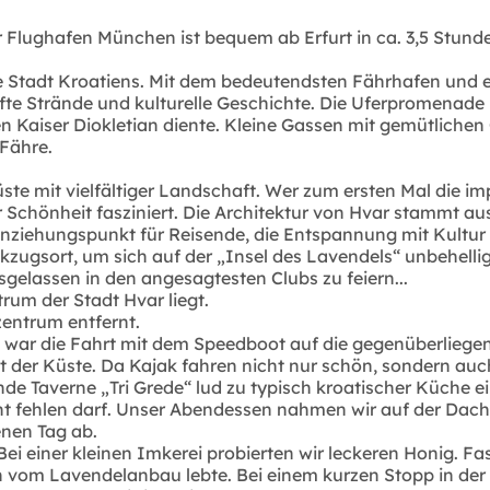
Flughafen München ist bequem ab Erfurt in ca. 3,5 Stunden 
ößte Stadt Kroatiens. Mit dem bedeutendsten Fährhafen u
te Strände und kulturelle Geschichte. Die Uferpromenade 
en Kaiser Diokletian diente. Kleine Gassen mit gemütlichen
 Fähre.
Küste mit vielfältiger Landschaft. Wer zum ersten Mal die 
 Schönheit fasziniert. Die Architektur von Hvar stammt aus
nziehungspunkt für Reisende, die Entspannung mit Kultur 
ckzugsort, um sich auf der „Insel des Lavendels“ unbehell
lassen in den angesagtesten Clubs zu feiern...
rum der Stadt Hvar liegt.
entrum entfernt.
 war die Fahrt mit dem Speedboot auf die gegenüberliegend
 der Küste. Da Kajak fahren nicht nur schön, sondern auch
ende Taverne „Tri Grede“ lud zu typisch kroatischer Küche
cht fehlen darf. Unser Abendessen nahmen wir auf der Dach
nen Tag ab.
ei einer kleinen Imkerei probierten wir leckeren Honig. F
ich vom Lavendelanbau lebte. Bei einem kurzen Stopp in der