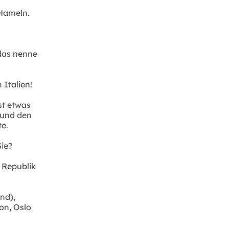
 Hameln.
das nenne
 Italien!
st etwas
 und den
e.
Sie?
e Republik
nd),
on, Oslo