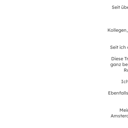
Seit üb
Kollegen
Seit ich
Diese T
ganz be
R
Ich
Ebenfalls
Mei
Amsterd