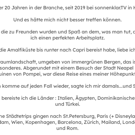
er 20 Jahren in der Branche, seit 2019 bei sonnenklar.TV in
Und es hätte mich nicht besser treffen können.
, die zu Freunden wurden und Spaß an dem, was man tut, 
ich einen perfekten Arbeitsplatz.
 die Amalfiküste bis runter nach Capri bereist habe, liebe ich
raumlandschaft, umgeben von immergrünen Bergen, das i
sonderes. Abgerundet mit einem Besuch der Stadt Neapel
uinen von Pompei, war diese Reise eines meiner Höhepunkt
 komme auf jeden Fall wieder, sagte ich mir damals...und 
 bereiste ich die Länder : Italien, Ägypten, Dominikanisch
und Türkei.
ne Städtetrips gingen nach St.Petersburg, Paris (+ Disneyla
am, Wien, Kopenhagen, Barcelona, Zürich, Mailand, Lond
und Rom.