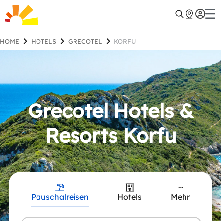
HOME
HOTELS
GRECOTEL
KORFU
Grecotel Hotels &
Resorts Korfu
Pauschalreisen
Hotels
Mehr