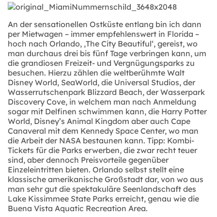
An der sensationellen Ostküste entlang bin ich dann
per Mietwagen – immer empfehlenswert in Florida –
hoch nach Orlando, ‚The City Beautiful‘, gereist, wo
man durchaus drei bis fünf Tage verbringen kann, um
die grandiosen Freizeit- und Vergnügungsparks zu
besuchen. Hierzu zählen die weltberühmte Walt
Disney World, SeaWorld, die Universal Studios, der
Wasserrutschenpark Blizzard Beach, der Wasserpark
Discovery Cove, in welchem man nach Anmeldung
sogar mit Delfinen schwimmen kann, die Harry Potter
World, Disney’s Animal Kingdom aber auch Cape
Canaveral mit dem Kennedy Space Center, wo man
die Arbeit der NASA bestaunen kann. Tipp: Kombi-
Tickets für die Parks erwerben, die zwar recht teuer
sind, aber dennoch Preisvorteile gegenüber
Einzeleintritten bieten. Orlando selbst stellt eine
klassische amerikanische Großstadt dar, von wo aus
man sehr gut die spektakuläre Seenlandschaft des
Lake Kissimmee State Parks erreicht, genau wie die
Buena Vista Aquatic Recreation Area.