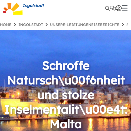
Ingolstadt
HOME
INGOLSTADT
UNSERE-LEISTUNGENEISEBERICHTE
S
Schroffe
Natursch\u00f6nheit
und stolze
Inselmentalit\u00e4t:
Malta