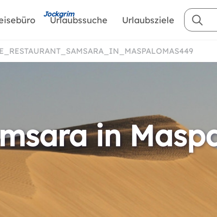
Jockgrim
eisebüro
Urlaubssuche
Urlaubsziele
GE_RESTAURANT_SAMSARA_IN_MASPALOMAS449
amsara in Masp