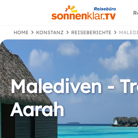
R
HOME
KONSTANZ
REISEBERICHTE
MALE
Malediven - T
Aarah