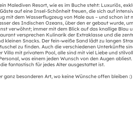
n Malediven Resort, wie es im Buche steht: Luxuriös, exklu
äste auf eine Insel-Schönheit freuen, die sich auf intensiv
lug mit dem Wasserflugzeug von Male aus – und schon ist m
 Wasser des Indischen Ozeans, über den er gebaut wurde, 
nst verwöhnt; immer mit dem Blick auf das knallige Blau u
rant versprechen Kulinarik der Extraklasse und die zentra
und kleinen Snacks. Der fein-weiße Sand lädt zu langen St
schel zu finden. Auch die verschiedenen Unterkünfte sind 
 Villa mit privatem Pool, alle sind mit viel Liebe und stilv
 Personal, was einem jeden Wunsch von den Augen abliest.
die fantastisch für jedes Alter ausgestattet ist.
der ganz besonderen Art, wo keine Wünsche offen bleiben :)