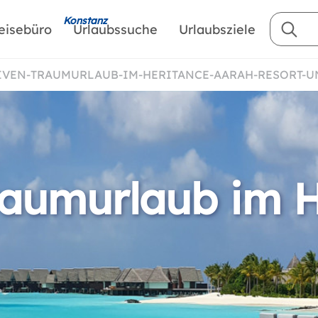
Konstanz
eisebüro
Urlaubssuche
Urlaubsziele
DIVEN-TRAUMURLAUB-IM-HERITANCE-AARAH-RESORT-U
raumurlaub im 