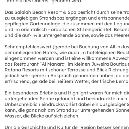
"Karibik des Orients" genannt wird.
Das Salalah Beach Resort & Spa besticht durch seine t
zu ausgiebigen Strandspaziergängen und entspannenden St
gepflegten Gartenanlage, die zusammen mit den Lagune
und im orientalisch - arabischen Stil eingerichtet. Bes
und die auf-, wie untergehende Sonne, sowie das Meer
Sehr empfehlenswert (gerade bei Buchung von All inklus
der umliegenden Hotels, wie auch im hoteleigenen Beach
eingenommen werden und ist eine willkommene Abwechs
das Restaurant "Al Manara" im kleinen Juweira Boutique 
Rotana Resorts mit schöner Terrasse und Blick Richtun
jedoch sehr gerne in Anspruch genommen haben, da die 
erfrischend, gerade bei heißem Wetter, der frische Lem
Ein besonderes Erlebnis und Highlight waren für mich d
untergehenden Sonne getaucht und beeindruckte mich i
Unbeschreiblich eindrucksvoll ist dabei ein ausgiebige
kann, die ganz nah am Strand zur untergehenden Sonne 
Wasser, die Blicke auf sich ziehen.
Um die Geschichte und Kultur der Region besser kennenz