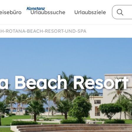
Konstanz
eisebüro
Urlaubssuche
Urlaubsziele
AH-ROTANA-BEACH-RESORT-UND-SPA
a Beach Resort