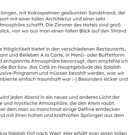
os langen, mit Kokospalmen gesäumten Sandstrand, der
t mit einer tollen Architektur und einer sehr
tmosphäre schafft. Die Zimmer des Hotels sind groß
blick, von wo aus man einen tollen Blick auf den Strand
e Möglichkeit bietet in den verschiedenen Restaurants,
ant und Belieben A la Carte, in Menü- oder Buffetform
d entspannte Atmosphäre bevorzugt, dem empfehle ich
ch die Bar bzw. das Café im Hauptgebäude des Salalah
nklusive-Programm und müssen bezahlt werden, was wir
biente einfach traumhaft war :-) Besonders lecker und
wird jeden Abend in ein neues und anderes Licht der
e und mystische Atmosphäre, die den Atem raubt.
, bei dem man so manchmal einige Delfine entdecken
nd mit ihren hohen und kraftvollen Sprüngen aus dem
ug Salalah Ost nach West. Hier erhält man einen tollen