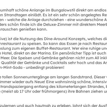
raumhaft schöne Anlange im Bungalowstil direkt am endl
randtagen einlädt. Es ist ein sehr schön angelegtes Resor
n - welche die Anlage durchziehen - eine wunderschöne A
onders schön finde ich die Deluxe-Zimmer mit direktem Meer
esrauschen genießen kann.
ive) ist die Nutzung des Dine-Around Konzepts, welches di
restaurant zu speisen. So kann das Essen je nach Restaur
lung zum eigenen Buffet-Restaurant. Wer eine ruhige un
Hotel, direkt an der Marina. Ein persönlicher Tipp ist au
g Meer. Die Speisen und Getränke gehören nicht zum All i
Qualität der Getränke und Cocktails sehr hoch und das Am
on-Mint-Soda - unbedingt probieren!
ie tollen Sonnenuntergänge am langen Sandstrand. Dieser 
mmer wieder aufs Neue! Eine wahnsinnig schöne, intensiv
r Strandspaziergang entlang des kilometerlangen Strandes
(meist ab 17 Uhr oder frühmorgens) ihre Bahnen ziehen u
ulernen und auch hautnah zu erleben, lohnt sich der Ausfl