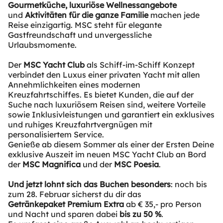
Gourmetküche, luxuriöse Wellnessangebote
und
Aktivitäten für die ganze Familie
machen jede
Reise einzigartig. MSC steht für elegante
Gastfreundschaft und unvergessliche
Urlaubsmomente.
Der
MSC Yacht Club
als Schiff-im-Schiff Konzept
verbindet den Luxus einer privaten Yacht mit allen
Annehmlichkeiten eines modernen
Kreuzfahrtschiffes. Es bietet Kunden, die auf der
Suche nach luxuriösem Reisen sind, weitere Vorteile
sowie Inklusivleistungen und garantiert ein exklusives
und ruhiges Kreuzfahrtvergnügen mit
personalisiertem Service.
Genieße ab diesem Sommer als einer der Ersten Deine
exklusive Auszeit im neuen MSC Yacht Club an Bord
der
MSC Magnifica
und der
MSC Poesia
.
Und jetzt lohnt sich das Buchen besonders
: noch bis
zum 28. Februar sicherst du dir das
Getränkepaket Premium Extra
ab € 35,- pro Person
und Nacht und sparen dabei
bis zu 50 %
.