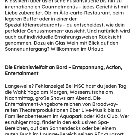
Klassikern über asiatische Fusionsküche bis hin zu
internationalen Gourmetmenüs – jedes Gericht ist mit
Liebe zubereitet. Ob im À-la-carte-Restaurant, beim
legeren Buffet oder in einer der
Spezialitätenrestaurants – du entscheidest, wie dein
perfekter Genussmoment aussieht. Und natürlich wird
auch auf individuelle Ernährungsweisen Rücksicht
genommen. Dazu ein Glas Wein mit Blick auf den
Sonnenuntergang? Willkommen im Urlaub.
Die Erlebnisvielfalt an Bord – Entspannung, Action,
Entertainment
Langeweile? Fehlanzeige! Bei MSC hast du jeden Tag
die Wahl: Yoga am Morgen, Wasserrutsche am
Nachmittag, große Shows am Abend. Die
Entertainment-Angebote reichen von Broadway-
reifen Theaterproduktionen über Live-Musik bis zu
Familienabenteuern im Aquapark oder Kids Club. Wer
es ruhiger mag, findet in den exklusiven Spa-
Bereichen, auf den Sonnendecks oder bei einem
guten Buch im Lounge-Bereich seinen Rückzugsort.