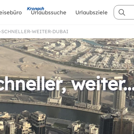
Kronach
eisebüro
Urlaubssuche
Urlaubsziele
R-SCHNELLER-WEITER-DUBAI
hneller, weiter..