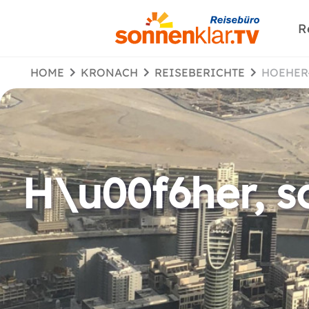
R
HOME
KRONACH
REISEBERICHTE
HOEHE
H\u00f6her, sc