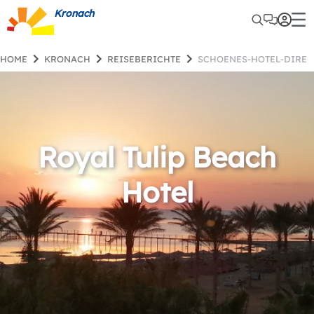
Kronach
HOME
KRONACH
REISEBERICHTE
SCHOENES-HOTEL-DIREK
Royal Tulip Beach
Hotel