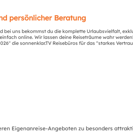
nd persönlicher Beratung
d bei uns bekommst du die komplette Urlaubsvielfalt, exk
infach online. Wir lassen deine Reiseträume wahr werden! Ü
26" die sonnenklar.TV Reisebüros für das "starkes Vertra
seren Eigenanreise-Angeboten zu besonders attrakti