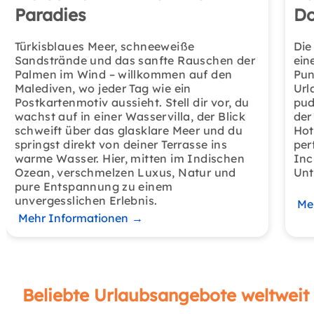
Paradies
Do
Türkisblaues Meer, schneeweiße
Die
Sandstrände und das sanfte Rauschen der
ein
Palmen im Wind – willkommen auf den
Pun
Malediven, wo jeder Tag wie ein
Url
Postkartenmotiv aussieht. Stell dir vor, du
pud
wachst auf in einer Wasservilla, der Blick
der
schweift über das glasklare Meer und du
Hot
springst direkt von deiner Terrasse ins
per
warme Wasser. Hier, mitten im Indischen
Inc
Ozean, verschmelzen Luxus, Natur und
Unt
pure Entspannung zu einem
unvergesslichen Erlebnis.
Me
Mehr Informationen
→
Beliebte Urlaubsangebote weltweit 