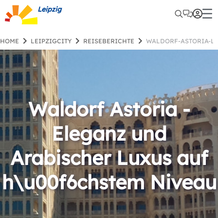
Leipzig
HOME
LEIPZIGCITY
REISEBERICHTE
WALDORF-ASTORIA-L
Waldorf Astoria -
Eleganz und
Arabischer Luxus auf
h\u00f6chstem Niveau