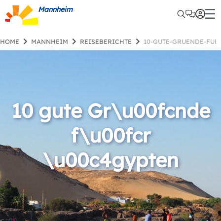
Mannheim
HOME
MANNHEIM
REISEBERICHTE
10-GUTE-GRUENDE-FUE
10 gute Gr\u00fcnde
f\u00fcr
\u00c4gypten