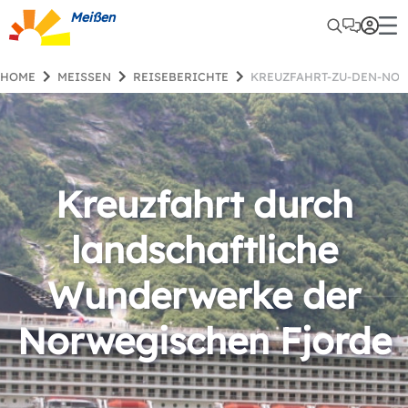
Meißen
HOME
MEISSEN
REISEBERICHTE
KREUZFAHRT-ZU-DEN-N
Kreuzfahrt durch
landschaftliche
Wunderwerke der
Norwegischen Fjorde