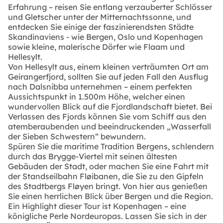
Erfahrung – reisen Sie entlang verzauberter Schlösser
und Gletscher unter der Mitternachtssonne, und
entdecken Sie einige der faszinierendsten Städte
Skandinaviens - wie Bergen, Oslo und Kopenhagen
sowie kleine, malerische Dörfer wie Flaam und
Hellesylt.
Von Hellesylt aus, einem kleinen verträumten Ort am
Geirangerfjord, sollten Sie auf jeden Fall den Ausflug
nach Dalsnibba unternehmen – einem perfekten
Aussichtspunkt in 1.500m Höhe, welcher einen
wundervollen Blick auf die Fjordlandschaft bietet. Bei
Verlassen des Fjords können Sie vom Schiff aus den
atemberaubenden und beeindruckenden „Wasserfall
der Sieben Schwestern“ bewundern.
Spüren Sie die maritime Tradition Bergens, schlendern
durch das Brygge-Viertel mit seinen ältesten
Gebäuden der Stadt, oder machen Sie eine Fahrt mit
der Standseilbahn Fløibanen, die Sie zu den Gipfeln
des Stadtbergs Fløyen bringt. Von hier aus genießen
Sie einen herrlichen Blick über Bergen und die Region.
Ein Highlight dieser Tour ist Kopenhagen – eine
königliche Perle Nordeuropas. Lassen Sie sich in der