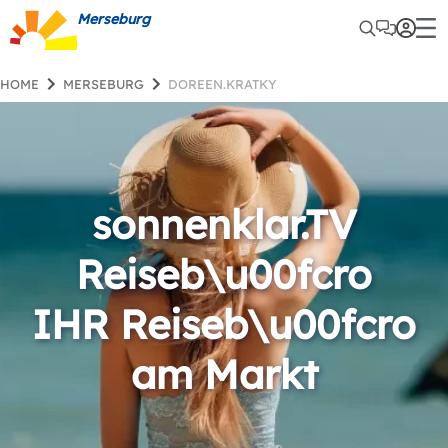
Merseburg
HOME
MERSEBURG
DOREEN.KRATKY
sonnenklar.TV
Reiseb\u00fcro
IHR Reiseb\u00fcro
am Markt