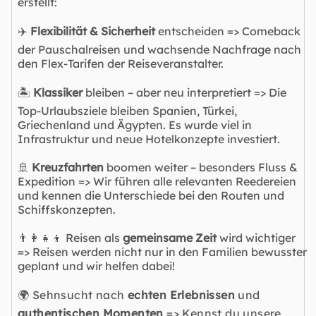
erstellt:
✈️
Flexibilität & Sicherheit
entscheiden => Comeback
der Pauschalreisen und wachsende Nachfrage nach
den Flex-Tarifen der Reiseveranstalter.
🏝️
Klassiker
bleiben – aber neu interpretiert => Die
Top-Urlaubsziele bleiben Spanien, Türkei,
Griechenland und Ägypten. Es wurde viel in
Infrastruktur und neue Hotelkonzepte investiert.
🚢
Kreuzfahrten
boomen weiter – besonders Fluss &
Expedition => Wir führen alle relevanten Reedereien
und kennen die Unterschiede bei den Routen und
Schiffskonzepten.
👨‍👩‍👧‍👦 Reisen als
gemeinsame Zeit
wird wichtiger
=> Reisen werden nicht nur in den Familien bewusster
geplant und wir helfen dabei!
🌍 Sehnsucht nach
echten Erlebnissen
und
authentischen Momenten
=> Kennst du unsere