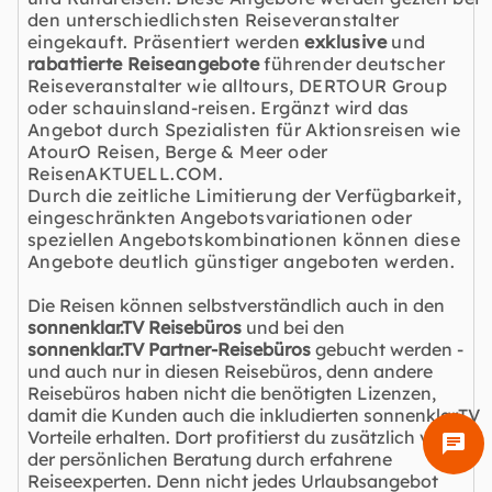
den unterschiedlichsten Reiseveranstalter
eingekauft. Präsentiert werden
exklusive
und
rabattierte Reiseangebote
führender deutscher
Reiseveranstalter wie alltours, DERTOUR Group
oder schauinsland-reisen. Ergänzt wird das
Angebot durch Spezialisten für Aktionsreisen wie
AtourO Reisen, Berge & Meer oder
ReisenAKTUELL.COM.
Durch die zeitliche Limitierung der Verfügbarkeit,
eingeschränkten Angebotsvariationen oder
speziellen Angebotskombinationen können diese
Angebote deutlich günstiger angeboten werden.
Die Reisen können selbstverständlich auch in den
sonnenklar.TV Reisebüros
und bei den
sonnenklar.TV Partner-Reisebüros
gebucht werden -
und auch nur in diesen Reisebüros, denn andere
Reisebüros haben nicht die benötigten Lizenzen,
damit die Kunden auch die inkludierten sonnenklar.TV
Vorteile erhalten. Dort profitierst du zusätzlich von
chat
der persönlichen Beratung durch erfahrene
Reiseexperten. Denn nicht jedes Urlaubsangebot